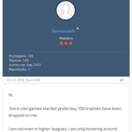
Donnieclark
Membro
Postagens: 126
Tópicos: 126
Juntou-se: Sep 2017
Reputação:
0
02-01-2018, 04:43 AM
#1
Hi,
Since clan games started yesterday, 100 trophies have been
dropped on me.
I am not even in higher leagues, I am only hovering around