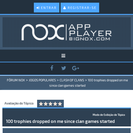
ENTRAR
REGISTRAR-SE
>
>
>
FÓRUM NOX
JOGOS POPULARES
CLASH OF CLANS
100 trophies dropped on me
since clan games started
Avaliação do Tópico:
Modo de Exibição de Tópico
100 trophies dropped on me since clan games started