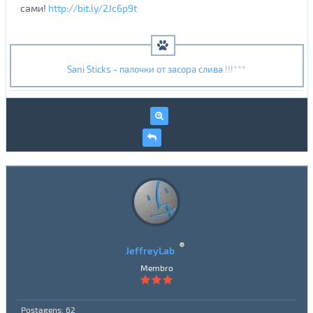
сами!
http://bit.ly/2Jc6p9t
Sani Sticks - палочки от засора слива
!!!***
JeffreyLab
Membro
Postagens: 62