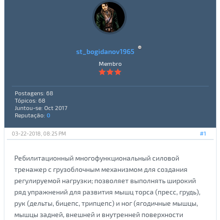
st_bogidanov1965
Membro
Postagens: 68
Tópicos: 68
Juntou-se: Oct 2017
Reputação:
0
03-22-2018, 08:25 PM
#1
Ребилитационный многофункциональный силовой
тренажер с грузоблочным механизмом для создания
регулируемой нагрузки; позволяет выполнять широкий
ряд упражнений для развития мышц торса (пресс, грудь),
рук (дельты, бицепс, трипцепс) и ног (ягодичные мышцы,
мышцы задней, внешней и внутренней поверхности