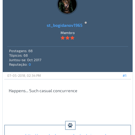
st_bogidanov1965
Membro
Postagens: 68
Tópicos: 68
Juntou-se: Oct 2017
Reputação:
0
07-05-2018, 02:34 PM
#1
Happens... Such casual concurrence