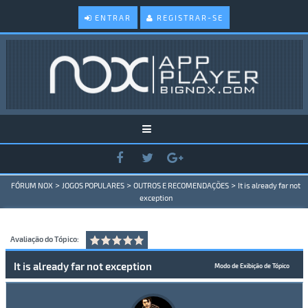
ENTRAR
REGISTRAR-SE
>
>
>
FÓRUM NOX
JOGOS POPULARES
OUTROS E RECOMENDAÇÕES
It is already far not
exception
Avaliação do Tópico:
It is already far not exception
Modo de Exibição de Tópico