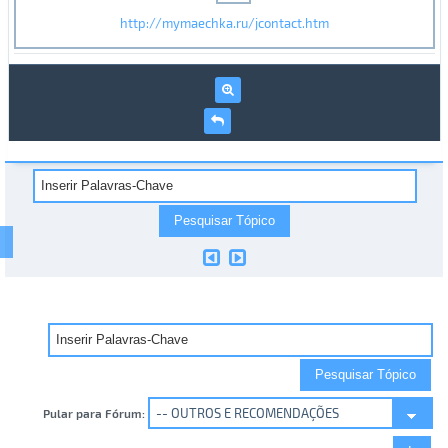
http://mymaechka.ru/jcontact.htm
Pular para Fórum: