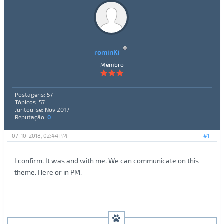
rominKi
Membro
Postagens: 57
Tópicos: 57
Juntou-se: Nov 2017
Reputação:
0
07-10-2018, 02:44 PM
#1
I confirm. It was and with me. We can communicate on this
theme. Here or in PM.