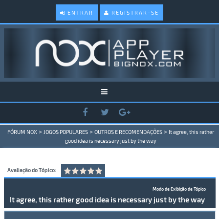
ENTRAR
REGISTRAR-SE
>
>
>
FÓRUM NOX
JOGOS POPULARES
OUTROS E RECOMENDAÇÕES
It agree, this rather
good idea is necessary just by the way
Avaliação do Tópico:
Modo de Exibição de Tópico
It agree, this rather good idea is necessary just by the way