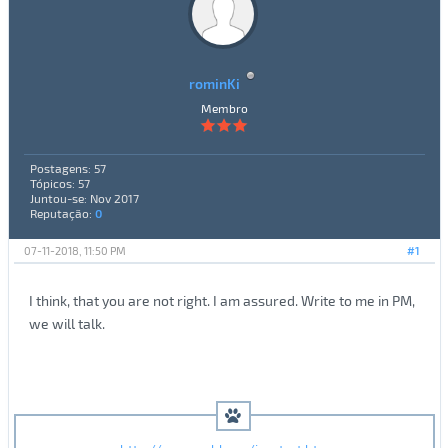
rominKi
Membro
Postagens: 57
Tópicos: 57
Juntou-se: Nov 2017
Reputação:
0
07-11-2018, 11:50 PM
#1
I think, that you are not right. I am assured. Write to me in PM,
we will talk.