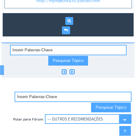
http://mymaechka.ru/jcontact.htm
Pular para Fórum: