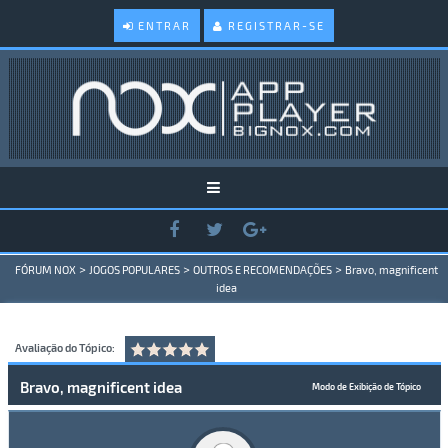
ENTRAR
REGISTRAR-SE
>
>
>
FÓRUM NOX
JOGOS POPULARES
OUTROS E RECOMENDAÇÕES
Bravo, magnificent
idea
Avaliação do Tópico:
Bravo, magnificent idea
Modo de Exibição de Tópico