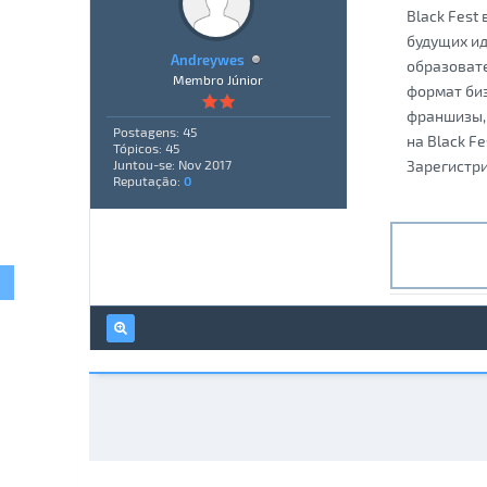
Black Fest
будущих ид
Andreywes
образовате
Membro Júnior
формат би
франшизы, 
Postagens: 45
на Black F
Tópicos: 45
Зарегистри
Juntou-se: Nov 2017
Reputação:
0