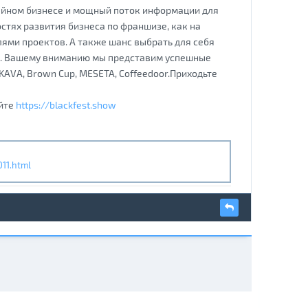
фейном бизнесе и мощный поток информации для
остях развития бизнеса по франшизе, как на
лями проектов. А также шанс выбрать для себя
и. Вашему вниманию мы представим успешные
VA, Brown Cup, MESETA, Coffeedoor.Приходьте
айте
https://blackfest.show
11.html