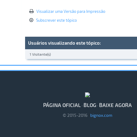
Visualizar uma Versão para Impressão
Subscrever este tópico
Usuários visualizando este tópico:
1 Visitante(s)
PÁGINA OFICIAL
BLOG
BAIXE AGORA
·
·
© 2015-2016
bignox.com