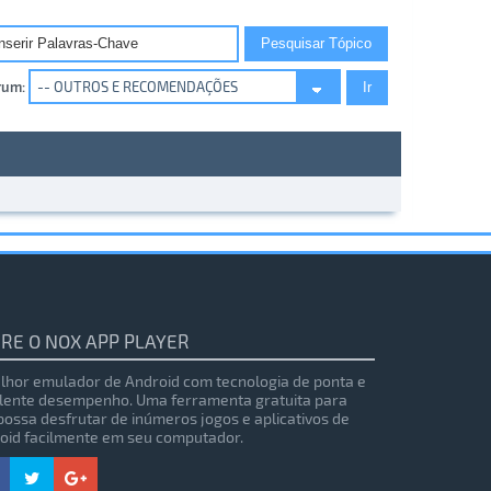
rum:
RE O NOX APP PLAYER
lhor emulador de Android com tecnologia de ponta e
lente desempenho. Uma ferramenta gratuita para
possa desfrutar de inúmeros jogos e aplicativos de
oid facilmente em seu computador.