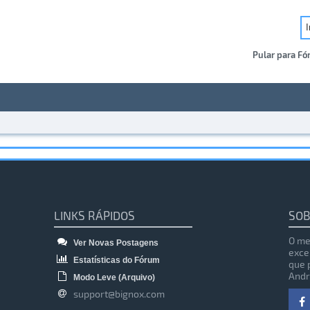
Pular para Fó
LINKS RÁPIDOS
SOB
O me
Ver Novas Postagens
exce
Estatísticas do Fórum
que 
Andr
Modo Leve (Arquivo)
support@bignox.com