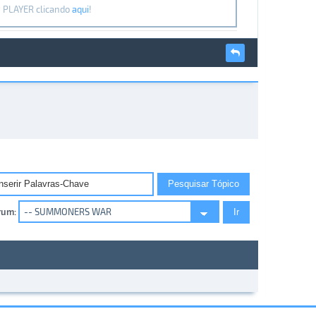
P PLAYER clicando
aqui
!
rum: