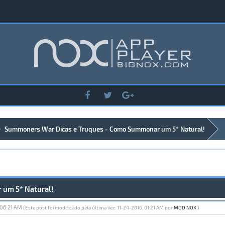
Summoners War Dicas e Truques - Como Summonar um 5* Natural!
um 5* Natural!
 06:21 AM
(Este post foi modificado pela última vez: 11-24-2016, 01:21 AM por
MOD NOX
.)