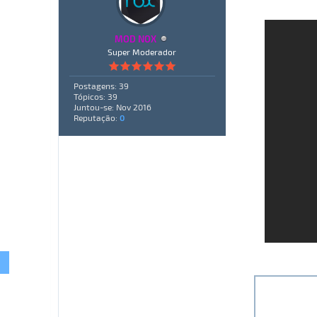
MOD NOX
Super Moderador
Postagens: 39
Tópicos: 39
Juntou-se: Nov 2016
Reputação:
0