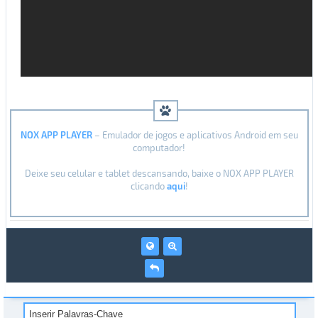
NOX APP PLAYER
– Emulador de jogos e aplicativos Android em seu
computador!
Deixe seu celular e tablet descansando, baixe o NOX APP PLAYER
clicando
aqui
!