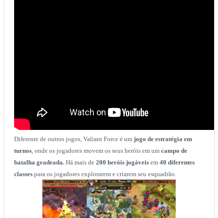
Diferente de outros jogos, Valiant Force é um
jogo de estratégia em
turnos
, onde os jogadores movem os seus heróis em um
campo de
batalha gradeada.
Há mais de
200 heróis jogáveis
em
40 diferentes
classes
para os jogadores explorarem e criarem seu esquadrão.