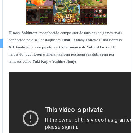
Hitoshi Sakimoto
, reconhecido compositor de músicas de games, mais
conhecido pelo seu destaque em
Final Fantasy Tatics
e
Final Fantasy
XII
, também é o compositor da
trilha sonora de Valiant Force
. Os
heróis do jogo,
Leon
e
Theia
, também possuem sua dublagem por
famosos como
Yuki Kaji
e
Yoshino Nanjo
.