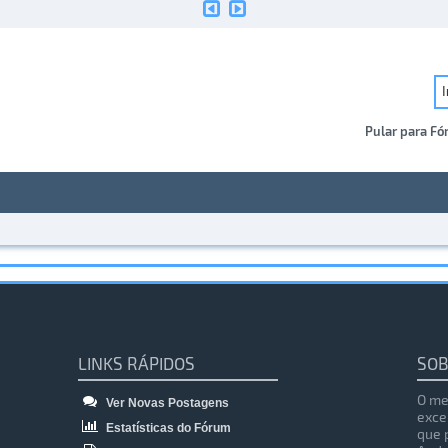
Pular para Fó
LINKS RÁPIDOS
SOB
O me
Ver Novas Postagens
exce
Estatísticas do Fórum
que 