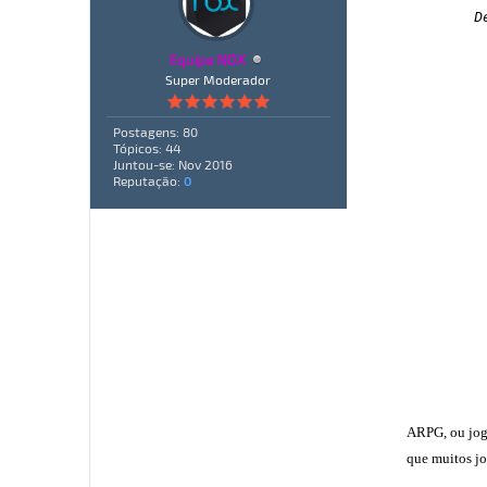
D
Equipe NOX
Super Moderador
Postagens: 80
Tópicos: 44
Juntou-se: Nov 2016
Reputação:
0
ARPG, ou jog
que muitos jo