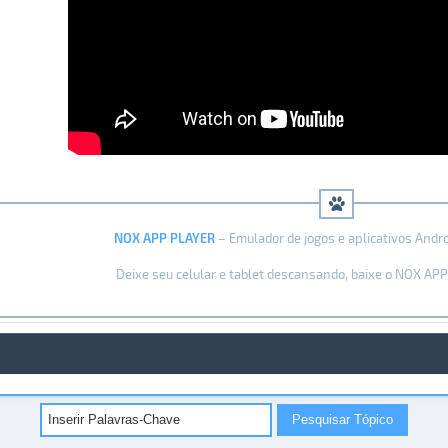
NOX APP PLAYER
– Emulador de jogos e aplicativos Andr
Deixe seu celular e tablet descansando, baixe o NOX AP