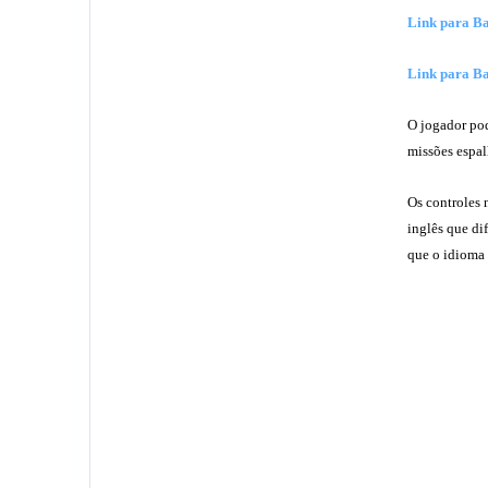
Link para B
Link para B
O jogador pod
missões espal
Os controles 
inglês que di
que o idioma 