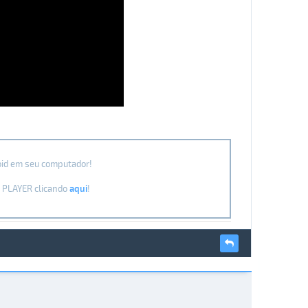
oid em seu computador!
P PLAYER clicando
aqui
!