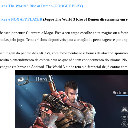
aixar The World 3 Rise of Demon (GOOGLE PLAY)
aixar o NOX APP PLAYER
(Jogue The World 3 Rise of Demon diretamente em s
e escolher entre Guerreiro e Mago. Fica a seu cargo escolhe entre magias ou a força
hadas pelo jogo. Temos 4 slots disponíveis para a criação de personagens e por enq
não fogem do padrão dos ARPG’s, com movimentação e formas de atacar disponíveis
ficulta o entendimento da estória para os que não tem conhecimento do idioma. No 
chegue em breve ao Android. The World 3 ainda tem o diferencial de já contar com