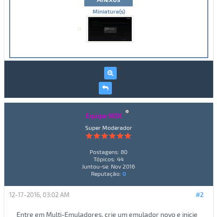
Miniatura(s)
Equipe NOX
Super Moderador
Postagens: 80
Tópicos: 44
Juntou-se: Nov 2016
Reputação:
0
12-17-2016, 03:02 AM
#2
Entre em Multi-Emuladores, crie um emulador novo e inicie