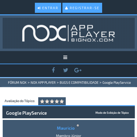
ENTRAR
REGISTRAR-SE
>
>
>
FÓRUM NOX
NOX APP PLAYER
BUGS E COMPATIBILIDADE
Google PlayService
Avaliação do Tópico:
Google PlayService
Modo de Exibição de Tópico
Mauricio
Membro Júnior