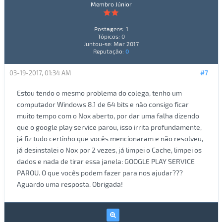
Membro Júnior
Postagens: 1
Tópicos: 0
Juntou-se: Mar 2017
Reputação:
0
03-19-2017, 01:34 AM
#7
Estou tendo o mesmo problema do colega, tenho um
computador Windows 8.1 de 64 bits e não consigo ficar
muito tempo com o Nox aberto, por dar uma falha dizendo
que o google play service parou, isso irrita profundamente,
já fiz tudo certinho que vocês mencionaram e não resolveu,
já desinstalei o Nox por 2 vezes, já limpei o Cache, limpei os
dados e nada de tirar essa janela: GOOGLE PLAY SERVICE
PAROU. O que vocês podem fazer para nos ajudar???
Aguardo uma resposta. Obrigada!