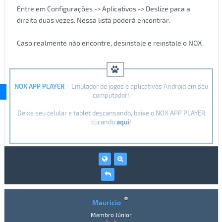
Entre em Configurações -> Aplicativos -> Deslize para a
direita duas vezes. Nessa lista poderá encontrar.
Caso realmente não encontre, desinstale e reinstale o NOX.
NOX APP PLAYER
– Emulador de jogos e aplicativos Android em seu
computador!
Deixe seu celular e tablet descansando, baixe o NOX APP PLAYER
clicando
aqui
!
Mauricio
Membro Júnior