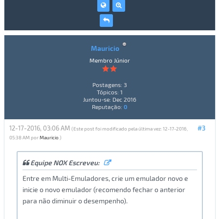
Mauricio
Membro Júnior
Postagens: 3
Tópicos: 1
Juntou-se: Dec 2016
Reputação:
0
12-17-2016, 03:06 AM
#3
(Este post foi modificado pela última vez: 12-17-2016,
05:38 AM por
Mauricio
.)
Equipe NOX Escreveu:
Entre em Multi-Emuladores, crie um emulador novo e
inicie o novo emulador (recomendo fechar o anterior
para não diminuir o desempenho).