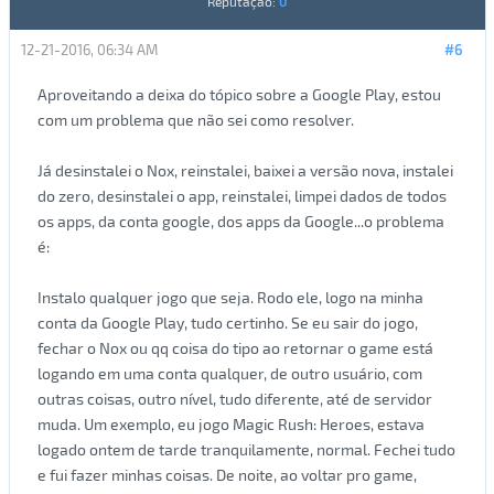
Reputação:
0
12-21-2016, 06:34 AM
#6
Aproveitando a deixa do tópico sobre a Google Play, estou
com um problema que não sei como resolver.
Já desinstalei o Nox, reinstalei, baixei a versão nova, instalei
do zero, desinstalei o app, reinstalei, limpei dados de todos
os apps, da conta google, dos apps da Google...o problema
é:
Instalo qualquer jogo que seja. Rodo ele, logo na minha
conta da Google Play, tudo certinho. Se eu sair do jogo,
fechar o Nox ou qq coisa do tipo ao retornar o game está
logando em uma conta qualquer, de outro usuário, com
outras coisas, outro nível, tudo diferente, até de servidor
muda. Um exemplo, eu jogo Magic Rush: Heroes, estava
logado ontem de tarde tranquilamente, normal. Fechei tudo
e fui fazer minhas coisas. De noite, ao voltar pro game,