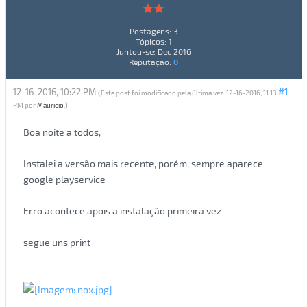
Postagens: 3
Tópicos: 1
Juntou-se: Dec 2016
Reputação:
0
12-16-2016, 10:22 PM
#1
(Este post foi modificado pela última vez: 12-16-2016, 11:13
PM por
Mauricio
.)
Boa noite a todos,
Instalei a versão mais recente, porém, sempre aparece
google playservice
Erro acontece apois a instalação primeira vez
segue uns print