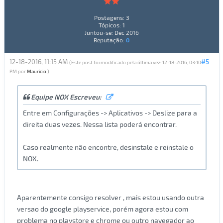
Postagens: 3
Tópicos: 1
Juntou-se: Dec 2016
Reputação:
0
12-18-2016, 11:15 AM
#5
(Este post foi modificado pela última vez: 12-18-2016, 03:10
PM por
Mauricio
.)
Equipe NOX Escreveu:
Entre em Configurações -> Aplicativos -> Deslize para a
direita duas vezes. Nessa lista poderá encontrar.
Caso realmente não encontre, desinstale e reinstale o
NOX.
Aparentemente consigo resolver , mais estou usando outra
versao do google playservice, porém agora estou com
problema no playstore e chrome ou outro navegador ao