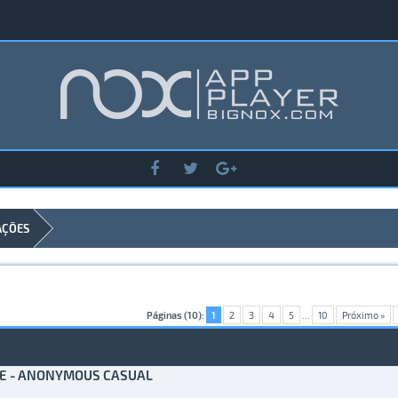
AÇÕES
Páginas (10):
1
2
3
4
5
...
10
Próximo »
IE - ANONYMOUS CASUAL
) - 0 de 5 em média
1
2
3
4
5