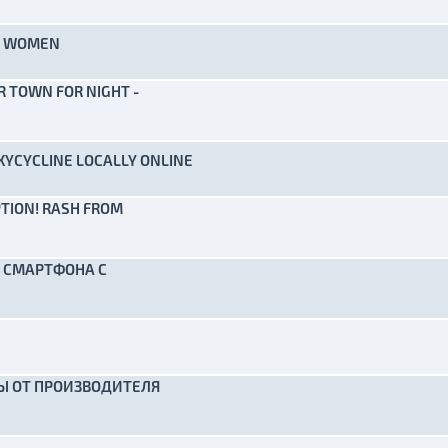
ED WOMEN
) - 0 de 5 em média
1
2
3
4
5
 TOWN FOR NIGHT -
) - 0 de 5 em média
1
2
3
4
5
OXYCYCLINE LOCALLY ONLINE
) - 0 de 5 em média
1
2
3
4
5
PTION! RASH FROM
) - 0 de 5 em média
1
2
3
4
5
 СМАРТФОНА С
) - 0 de 5 em média
1
2
3
4
5
) - 0 de 5 em média
1
2
3
4
5
Ы ОТ ПРОИЗВОДИТЕЛЯ
) - 0 de 5 em média
1
2
3
4
5