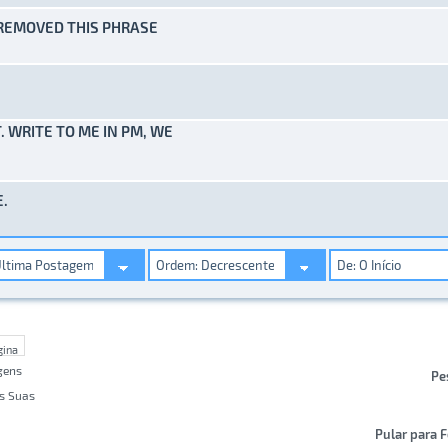
 REMOVED THIS PHRASE
) - 0 de 5 em média
1
2
3
4
5
) - 0 de 5 em média
1
2
3
4
5
T. WRITE TO ME IN PM, WE
) - 0 de 5 em média
1
2
3
4
5
E.
) - 0 de 5 em média
1
2
3
4
5
gens
Pe
s Suas
Pular para 