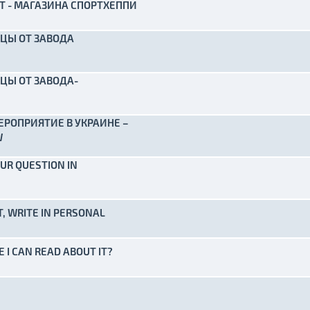
Т - МАГАЗИНА СПОРТХЕППИ
) - 0 de 5 em média
1
2
3
4
5
ЦЫ ОТ ЗАВОДА
) - 0 de 5 em média
1
2
3
4
5
ЦЫ ОТ ЗАВОДА-
) - 0 de 5 em média
1
2
3
4
5
РОПРИЯТИЕ В УКРАИНЕ –
) - 0 de 5 em média
1
2
3
4
5
W
UR QUESTION IN
) - 0 de 5 em média
1
2
3
4
5
T, WRITE IN PERSONAL
) - 0 de 5 em média
1
2
3
4
5
 I CAN READ ABOUT IT?
) - 0 de 5 em média
1
2
3
4
5
) - 0 de 5 em média
1
2
3
4
5