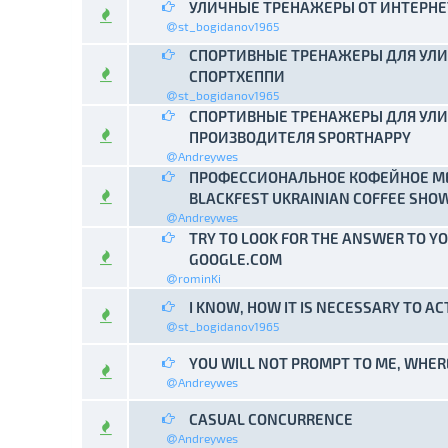
УЛИЧНЫЕ ТРЕНАЖЕРЫ ОТ ИНТЕРНЕ
0 Voto(s
st_bogidanov1965
СПОРТИВНЫЕ ТРЕНАЖЕРЫ ДЛЯ УЛИ
0 Voto(s
СПОРТХЕППИ
st_bogidanov1965
СПОРТИВНЫЕ ТРЕНАЖЕРЫ ДЛЯ УЛИ
0 Voto(s
ПРОИЗВОДИТЕЛЯ SPORTHAPPY
Andreywes
ПРОФЕССИОНАЛЬНОЕ КОФЕЙНОЕ МЕ
0 Voto(s
BLACKFEST UKRAINIAN COFFEE SHO
Andreywes
TRY TO LOOK FOR THE ANSWER TO YO
0 Voto(s
GOOGLE.COM
rominKi
I KNOW, HOW IT IS NECESSARY TO AC
0 Voto(s
st_bogidanov1965
YOU WILL NOT PROMPT TO ME, WHERE
0 Voto(s
Andreywes
CASUAL CONCURRENCE
0 Voto(s
Andreywes