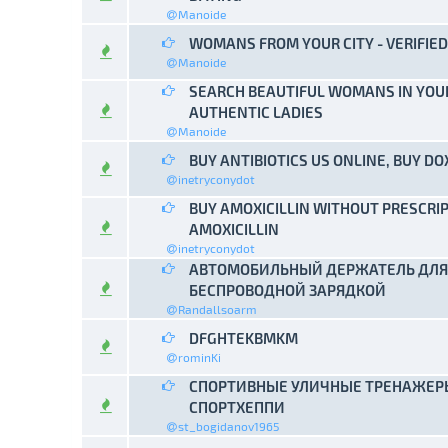
Manoide
WOMANS FROM YOUR CITY - VERIFI
0 Voto(s
Manoide
SEARCH BEAUTIFUL WOMANS IN YOUR
0 Voto(s
AUTHENTIC LADIES
Manoide
BUY ANTIBIOTICS US ONLINE, BUY D
0 Voto(s
inetryconydot
BUY AMOXICILLIN WITHOUT PRESCRI
0 Voto(s
AMOXICILLIN
inetryconydot
АВТОМОБИЛЬНЫЙ ДЕРЖАТЕЛЬ ДЛЯ
0 Voto(s
БЕСПРОВОДНОЙ ЗАРЯДКОЙ
Randallsoarm
DFGHTEKBMKM
0 Voto(s
rominKi
СПОРТИВНЫЕ УЛИЧНЫЕ ТРЕНАЖЕР
0 Voto(s
СПОРТХЕППИ
st_bogidanov1965