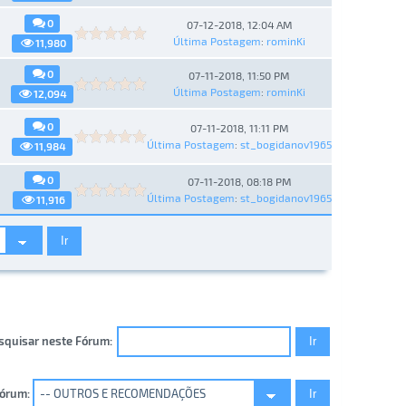
0
07-12-2018, 12:04 AM
Última Postagem
:
rominKi
11,980
0
07-11-2018, 11:50 PM
Última Postagem
:
rominKi
12,094
0
07-11-2018, 11:11 PM
Última Postagem
:
st_bogidanov1965
11,984
0
07-11-2018, 08:18 PM
Última Postagem
:
st_bogidanov1965
11,916
squisar neste Fórum:
Fórum: