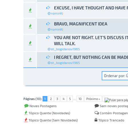
EXCUSE, I HAVE THOUGHT AND HAVE
0 Voto(s
rominKi
BRAVO, MAGNIFICENT IDEA
0 Voto(s
rominKi
YOU ARE NOT RIGHT. LET'S DISCUSS I
0 Voto(s
WILL TALK.
st_bogidanov1965
I REGRET, BUT NOTHING CAN BE MAD
0 Voto(s
st_bogidanov1965
Páginas (10):
1
2
3
4
5
...
10
Próximo »
Novas Postagens
Sem novas posta
Tópico Quente (Novidades)
Contém Postagen
Tópico Quente (Sem Novidades)
Tópico Trancado