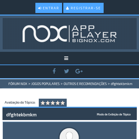
ENTRAR
REGISTRAR-SE
>
>
>
FÓRUM NOX
JOGOS POPULARES
OUTROS E RECOMENDAÇÕES
dfghtekbmkm
Avaliação do Tópico:
dfghtekbmkm
Modo de Exibição de Tópico