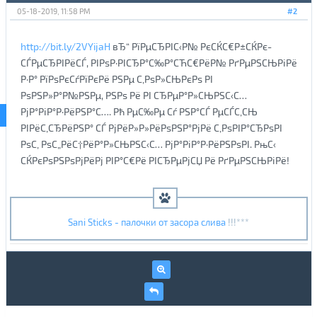
05-18-2019, 11:58 PM
#2
http://bit.ly/2VYijaH
вЂ“ РїРµСЂРІС‹Р№ РєСЌС€Р±СЌРє-
СЃРµСЂРІРёСЃ, РІРѕР·РІСЂР°С‰Р°СЋС€РёР№ РґРµРЅСЊРіРё
Р·Р° РїРѕРєСѓРїРєРё РЅРµ С‚РѕР»СЊРєРѕ РІ
РѕРЅР»Р°Р№РЅРµ, РЅРѕ Рё РІ СЂРµР°Р»СЊРЅС‹С…
РјР°РіР°Р·РёРЅР°С…. Рђ РµС‰Рµ Сѓ РЅР°СЃ РµСЃС‚СЊ
РІРёС‚СЂРёРЅР° СЃ РјРёР»Р»РёРѕРЅР°РјРё С‚РѕРІР°СЂРѕРІ
РѕС‚ РѕС„РёС†РёР°Р»СЊРЅС‹С… РјР°РіР°Р·РёРЅРѕРІ. РњС‹
СЌРєРѕРЅРѕРјРёРј РІР°С€Рё РІСЂРµРјСЏ Рё РґРµРЅСЊРіРё!
Sani Sticks - палочки от засора слива
!!!***