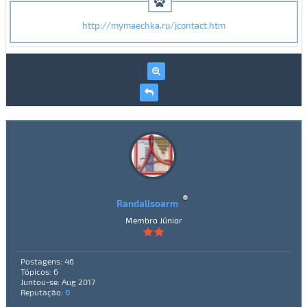
http://mymaechka.ru/jcontact.htm
Randallsoarm
Membro Júnior
Postagens: 46
Tópicos: 6
Juntou-se: Aug 2017
Reputação:
0