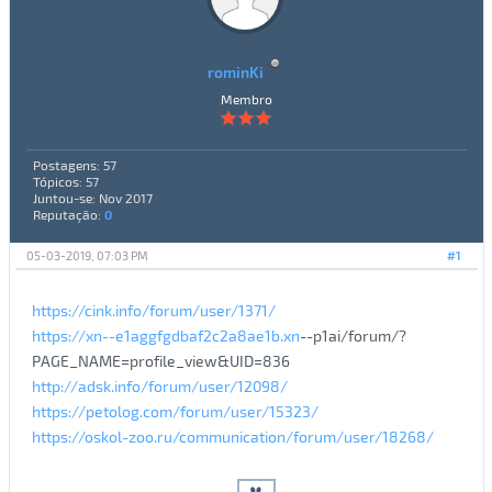
rominKi
Membro
Postagens: 57
Tópicos: 57
Juntou-se: Nov 2017
Reputação:
0
05-03-2019, 07:03 PM
#1
https://cink.info/forum/user/1371/
https://xn--e1aggfgdbaf2c2a8ae1b.xn
--p1ai/forum/?
PAGE_NAME=profile_view&UID=836
http://adsk.info/forum/user/12098/
https://petolog.com/forum/user/15323/
https://oskol-zoo.ru/communication/forum/user/18268/