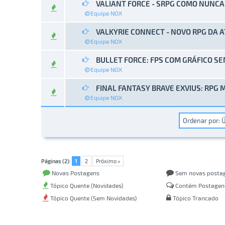
VALIANT FORCE - SRPG COMO NUNCA
0 Voto(s
Equipe NOX
VALKYRIE CONNECT - NOVO RPG DA 
0 Voto(s
Equipe NOX
BULLET FORCE: FPS COM GRÁFICO S
0 Voto(s
Equipe NOX
FINAL FANTASY BRAVE EXVIUS: RPG 
0 Voto(s
Equipe NOX
Páginas (2):
1
2
Próximo »
Novas Postagens
Sem novas posta
Tópico Quente (Novidades)
Contém Postagen
Tópico Quente (Sem Novidades)
Tópico Trancado