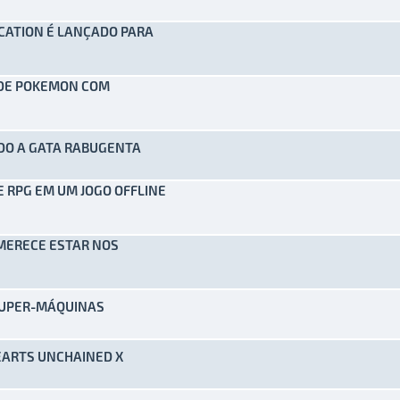
LOCATION É LANÇADO PARA
) - 0 de 5 em média
1
2
3
4
5
 DE POKEMON COM
) - 0 de 5 em média
1
2
3
4
5
DO A GATA RABUGENTA
) - 0 de 5 em média
1
2
3
4
5
E RPG EM UM JOGO OFFLINE
) - 0 de 5 em média
1
2
3
4
5
 MERECE ESTAR NOS
) - 0 de 5 em média
1
2
3
4
5
SUPER-MÁQUINAS
) - 0 de 5 em média
1
2
3
4
5
EARTS UNCHAINED X
) - 0 de 5 em média
1
2
3
4
5