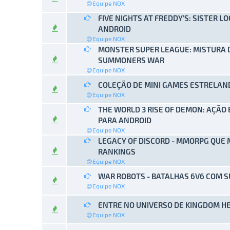
Equipe NOX
FIVE NIGHTS AT FREDDY’S: SISTER 
0 Voto(s
ANDROID
Equipe NOX
MONSTER SUPER LEAGUE: MISTURA
0 Voto(s
SUMMONERS WAR
Equipe NOX
COLEÇÃO DE MINI GAMES ESTRELAN
0 Voto(s
Equipe NOX
THE WORLD 3 RISE OF DEMON: AÇÃO 
0 Voto(s
PARA ANDROID
Equipe NOX
LEGACY OF DISCORD - MMORPG QUE
0 Voto(s
RANKINGS
Equipe NOX
WAR ROBOTS - BATALHAS 6V6 COM 
0 Voto(s
Equipe NOX
ENTRE NO UNIVERSO DE KINGDOM H
0 Voto(s
Equipe NOX