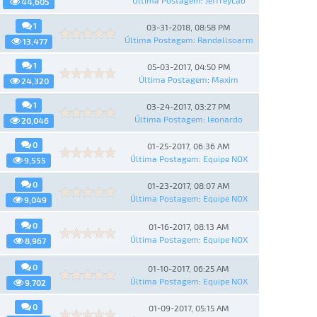
Última Postagem
:
JeffreyLab
44,605
1
03-31-2018, 08:58 PM
Última Postagem
:
Randallsoarm
13,477
1
05-03-2017, 04:50 PM
Última Postagem
:
Maxim
24,320
1
03-24-2017, 03:27 PM
Última Postagem
:
leonardo
20,046
0
01-25-2017, 06:36 AM
Última Postagem
:
Equipe NOX
9,555
0
01-23-2017, 08:07 AM
Última Postagem
:
Equipe NOX
9,049
0
01-16-2017, 08:13 AM
Última Postagem
:
Equipe NOX
8,967
0
01-10-2017, 06:25 AM
Última Postagem
:
Equipe NOX
9,702
0
01-09-2017, 05:15 AM