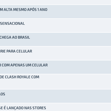
EM ALTA MESMO APÓS 1 ANO
) - 0 de 5 em média
1
2
3
4
5
 SENSACIONAL
) - 0 de 5 em média
1
2
3
4
5
 CHEGA AO BRASIL
) - 0 de 5 em média
1
2
3
4
5
ÉRIE PARA CELULAR
) - 0 de 5 em média
1
2
3
4
5
OR COM APENAS UM CELULAR
) - 0 de 5 em média
1
2
3
4
5
 DE CLASH ROYALE COM
) - 0 de 5 em média
1
2
3
4
5
ÃOS
) - 0 de 5 em média
1
2
3
4
5
ISE É LANÇADO NAS STORES
) - 0 de 5 em média
1
2
3
4
5