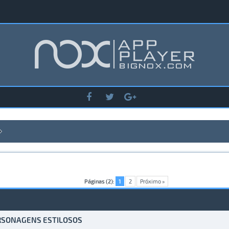
Páginas (2):
1
2
Próximo »
ERSONAGENS ESTILOSOS
) - 0 de 5 em média
1
2
3
4
5