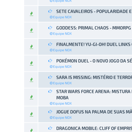
Equipe NOX
SETE CAVALEIROS - POPULARIDADE 
0 Voto(s
Equipe NOX
GODDESS: PRIMAL CHAOS - MMORPG
0 Voto(s
Equipe NOX
FINALMENTE! YU-GI-OH! DUEL LINKS
0 Voto(s
Equipe NOX
POKÉMON DUEL - O NOVO JOGO DA S
0 Voto(s
Equipe NOX
SARA IS MISSING: MISTÉRIO E TERR
0 Voto(s
Equipe NOX
STAR WARS FORCE ARENA: MISTURA
0 Voto(s
MOBA
Equipe NOX
JOGUE DOFUS NA PALMA DE SUAS M
0 Voto(s
Equipe NOX
DRAGONICA MOBILE: CLIFF OF EMPR
0 Voto(s