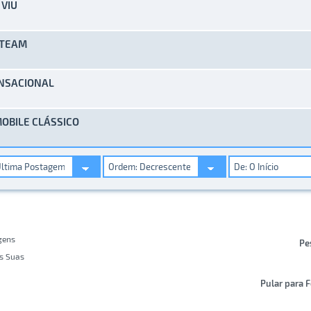
 VIU
) - 0 de 5 em média
1
2
3
4
5
ATEAM
) - 0 de 5 em média
1
2
3
4
5
ENSACIONAL
) - 0 de 5 em média
1
2
3
4
5
MOBILE CLÁSSICO
) - 0 de 5 em média
1
2
3
4
5
gens
Pe
s Suas
Pular para 