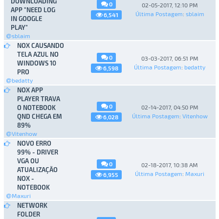
DOWNLOADING
0
02-05-2017, 12:10 PM
APP "NEED LOG
Última Postagem
:
sblaim
6,541
IN GOOGLE
PLAY"
sblaim
NOX CAUSANDO
TELA AZUL NO
0
03-03-2017, 06:51 PM
WINDOWS 10
Última Postagem
:
bedatty
6,598
PRO
bedatty
NOX APP
PLAYER TRAVA
0
O NOTEBOOK
02-14-2017, 04:50 PM
QND CHEGA EM
Última Postagem
:
Vitenhow
6,028
89%
Vitenhow
NOVO ERRO
99% - DRIVER
VGA OU
0
02-18-2017, 10:38 AM
ATUALIZAÇÃO
Última Postagem
:
Maxuri
6,955
NOX -
NOTEBOOK
Maxuri
NETWORK
FOLDER