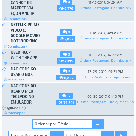
0
CANNOT BE
11-15-2017, 04:24 AM
MAPPED VIA
Última Postagem
:
Donnieclark
6,776
FQDN AND IP
Donnieclark
NETFLIX, PRIME
VIDEO &
0
11-18-2017, 08:08 AM
GOOGLE MOVIES
Última Postagem
:
Donnieclark
7,607
NOT WORKING
Donnieclark
NEED HELP
0
11-15-2017, 04:22 AM
WITH THE APP
Última Postagem
:
Donnieclark
7,095
Donnieclark
NÃO CONSIGO
0
12-29-2016, 07:21 PM
USAR O NOX
Última Postagem
:
reje nunes
6,842
reje nunes
NAO CONSIGO
USAR O MEU
12
TECLADO NO
06-29-2017, 04:10 PM
EMULADOR
Última Postagem
:
Heavy Machina
76,591
(Páginas:
1
2
)
robsonpk2