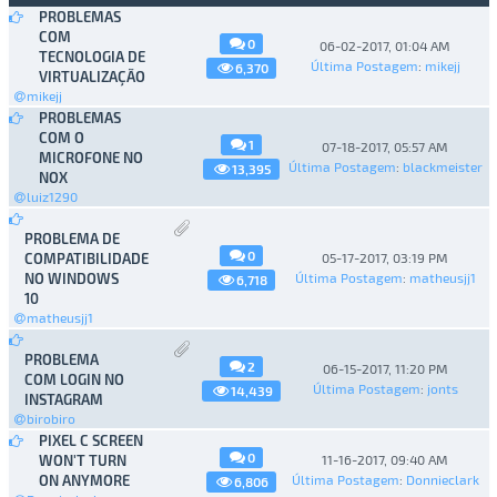
PROBLEMAS
COM
0
06-02-2017, 01:04 AM
TECNOLOGIA DE
Última Postagem
:
mikejj
6,370
VIRTUALIZAÇÃO
mikejj
PROBLEMAS
COM O
1
07-18-2017, 05:57 AM
MICROFONE NO
Última Postagem
:
blackmeister
13,395
NOX
luiz1290
PROBLEMA DE
0
COMPATIBILIDADE
05-17-2017, 03:19 PM
NO WINDOWS
Última Postagem
:
matheusjj1
6,718
10
matheusjj1
PROBLEMA
2
06-15-2017, 11:20 PM
COM LOGIN NO
Última Postagem
:
jonts
14,439
INSTAGRAM
birobiro
PIXEL C SCREEN
0
WON'T TURN
11-16-2017, 09:40 AM
ON ANYMORE
Última Postagem
:
Donnieclark
6,806