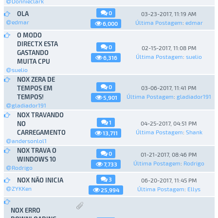
Donnieclark
0
OLA
03-23-2017, 11:19 AM
edmar
Última Postagem
:
edmar
6,000
O MODO
DIRECTX ESTA
0
02-15-2017, 11:08 PM
GASTANDO
Última Postagem
:
suelio
6,316
MUITA CPU
suelio
NOX ZERA DE
0
TEMPOS EM
03-06-2017, 11:41 PM
TEMPOS!
Última Postagem
:
gladiador191
5,901
gladiador191
NOX TRAVANDO
1
NO
04-25-2017, 04:51 PM
CARREGAMENTO
Última Postagem
:
Shank
13,711
andersonlol1
NOX TRAVA O
0
01-21-2017, 08:46 PM
WINDOWS 10
Última Postagem
:
Rodrigo
7,733
Rodrigo
3
NOX NÃO INICIA
06-20-2017, 11:45 PM
ZYKKen
Última Postagem
:
Ellys
25,994
NOX ERRO