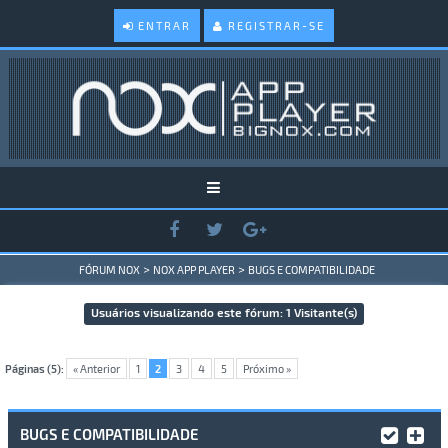
ENTRAR
REGISTRAR-SE
>
>
FÓRUM NOX
NOX APP PLAYER
BUGS E COMPATIBILIDADE
Usuários visualizando este fórum: 1 Visitante(s)
Páginas (5):
« Anterior
1
2
3
4
5
Próximo »
BUGS E COMPATIBILIDADE