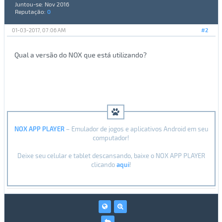
Juntou-se: Nov 2016
Reputação:
0
01-03-2017, 07:06 AM
#2
Qual a versão do NOX que está utilizando?
NOX APP PLAYER
– Emulador de jogos e aplicativos Android em seu
computador!
Deixe seu celular e tablet descansando, baixe o NOX APP PLAYER
clicando
aqui
!