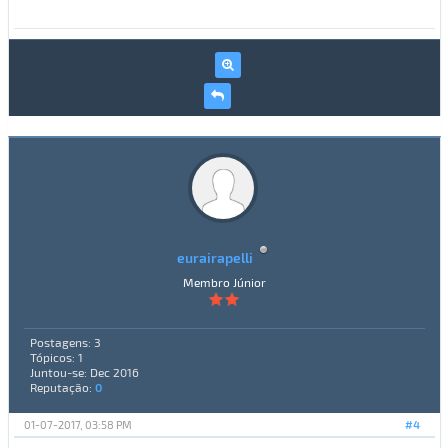
eurairapelli
Membro Júnior
Postagens: 3
Tópicos: 1
Juntou-se: Dec 2016
Reputação:
0
01-07-2017, 03:58 PM
#4