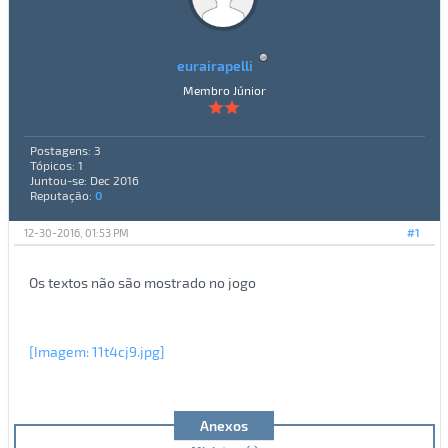
eurairapelli
Membro Júnior
Postagens: 3
Tópicos: 1
Juntou-se: Dec 2016
Reputação:
0
12-30-2016, 01:53 PM
#1
Os textos não são mostrado no jogo
[Imagem: 11t4cj9.jpg]
Anexos