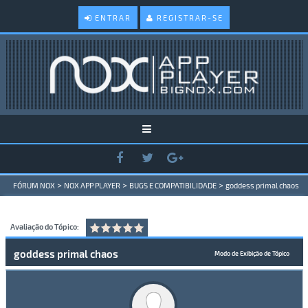
ENTRAR
REGISTRAR-SE
>
>
>
FÓRUM NOX
NOX APP PLAYER
BUGS E COMPATIBILIDADE
goddess primal chaos
Avaliação do Tópico:
goddess primal chaos
Modo de Exibição de Tópico