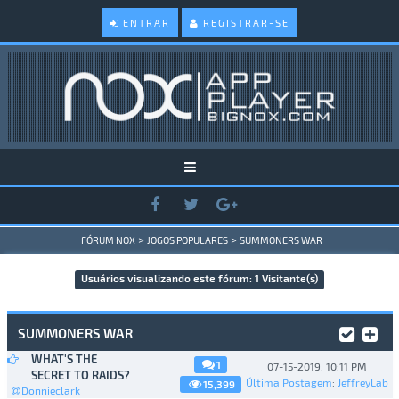
ENTRAR
REGISTRAR-SE
>
>
FÓRUM NOX
JOGOS POPULARES
SUMMONERS WAR
Usuários visualizando este fórum: 1 Visitante(s)
SUMMONERS WAR
WHAT'S THE
1
07-15-2019, 10:11 PM
SECRET TO RAIDS?
Última Postagem
:
JeffreyLab
15,399
Donnieclark